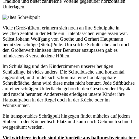
Tradition und bietet zahlreiche Vorteile gegenüber horizontalen
Unterlagen.
Viele (Groß-)Eltern erinnern sich noch an ihre Schulpulte in
welchen zentral in der Mitte ein Tintenfässchen eingelassen war.
Selbst Johann Wolfgang von Goethe und Gerhart Hauptmann
benutzten schräge (Steh-)Pulte. Um solche Schultische auch noch
den Größenverhältnissen ihrer Benutzer anzupassen gab es
mindestens 8 verschiedene Höhen.
Im Schulalltag und den Kinderzimmern unserer heutigen
Schützlinge ist vieles anders. Die Schreibtische sind horizontal
angeordnet, und findet sich schon mal eine hochklappbare
Schreibfläche, dann wird diese meist nicht benutzt. Jede Stiftbüchse
auf einer schrägen Unterfläche gehorcht den Gesetzen der Physik
und rutscht herunter. Andererseits erledigen unsere Kinder ihre
Hausaufgaben in der Regel doch in der Küche oder im
Wohnzimmer.
Ein transportables Schrägpult hingegen findet mühelos auf jedem
Stuben – oder Küchentisch Platz und kann nach Gebrauch schnell
weggeräumt werden.
Viel wichtiger jedoch sind die Vorteile aus haltungshygienischer