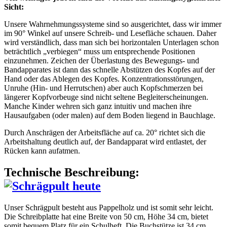
Sicht:
Unsere Wahrnehmungssysteme sind so ausgerichtet, dass wir immer
im 90° Winkel auf unsere Schreib- und Lesefläche schauen. Daher
wird verständlich, dass man sich bei horizontalen Unterlagen schon
beträchtlich „verbiegen“ muss um entsprechende Positionen
einzunehmen. Zeichen der Überlastung des Bewegungs- und
Bandapparates ist dann das schnelle Abstützen des Kopfes auf der
Hand oder das Ablegen des Kopfes. Konzentrationsstörungen,
Unruhe (Hin- und Herrutschen) aber auch Kopfschmerzen bei
längerer Kopfvorbeuge sind nicht seltene Begleiterscheinungen.
Manche Kinder wehren sich ganz intuitiv und machen ihre
Hausaufgaben (oder malen) auf dem Boden liegend in Bauchlage.
Durch Anschrägen der Arbeitsfläche auf ca. 20° richtet sich die
Arbeitshaltung deutlich auf, der Bandapparat wird entlastet, der
Rücken kann aufatmen.
Technische Beschreibung:
Unser Schrägpult besteht aus Pappelholz und ist somit sehr leicht.
Die Schreibplatte hat eine Breite von 50 cm, Höhe 34 cm, bietet
somit bequem Platz für ein Schulheft. Die Buchstütze ist 34 cm