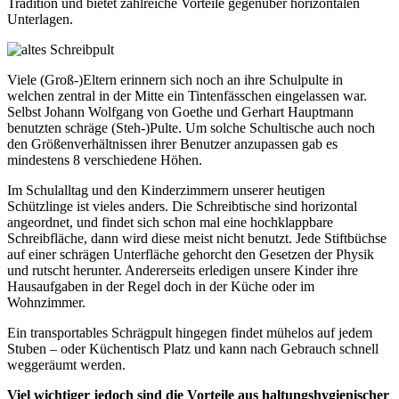
Tradition und bietet zahlreiche Vorteile gegenüber horizontalen
Unterlagen.
Viele (Groß-)Eltern erinnern sich noch an ihre Schulpulte in
welchen zentral in der Mitte ein Tintenfässchen eingelassen war.
Selbst Johann Wolfgang von Goethe und Gerhart Hauptmann
benutzten schräge (Steh-)Pulte. Um solche Schultische auch noch
den Größenverhältnissen ihrer Benutzer anzupassen gab es
mindestens 8 verschiedene Höhen.
Im Schulalltag und den Kinderzimmern unserer heutigen
Schützlinge ist vieles anders. Die Schreibtische sind horizontal
angeordnet, und findet sich schon mal eine hochklappbare
Schreibfläche, dann wird diese meist nicht benutzt. Jede Stiftbüchse
auf einer schrägen Unterfläche gehorcht den Gesetzen der Physik
und rutscht herunter. Andererseits erledigen unsere Kinder ihre
Hausaufgaben in der Regel doch in der Küche oder im
Wohnzimmer.
Ein transportables Schrägpult hingegen findet mühelos auf jedem
Stuben – oder Küchentisch Platz und kann nach Gebrauch schnell
weggeräumt werden.
Viel wichtiger jedoch sind die Vorteile aus haltungshygienischer