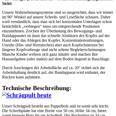
Sicht:
Unsere Wahrnehmungssysteme sind so ausgerichtet, dass wir immer
im 90° Winkel auf unsere Schreib- und Lesefläche schauen. Daher
wird verständlich, dass man sich bei horizontalen Unterlagen schon
beträchtlich „verbiegen“ muss um entsprechende Positionen
einzunehmen. Zeichen der Überlastung des Bewegungs- und
Bandapparates ist dann das schnelle Abstützen des Kopfes auf der
Hand oder das Ablegen des Kopfes. Konzentrationsstörungen,
Unruhe (Hin- und Herrutschen) aber auch Kopfschmerzen bei
längerer Kopfvorbeuge sind nicht seltene Begleiterscheinungen.
Manche Kinder wehren sich ganz intuitiv und machen ihre
Hausaufgaben (oder malen) auf dem Boden liegend in Bauchlage.
Durch Anschrägen der Arbeitsfläche auf ca. 20° richtet sich die
Arbeitshaltung deutlich auf, der Bandapparat wird entlastet, der
Rücken kann aufatmen.
Technische Beschreibung:
Unser Schrägpult besteht aus Pappelholz und ist somit sehr leicht.
Die Schreibplatte hat eine Breite von 50 cm, Höhe 34 cm, bietet
somit bequem Platz für ein Schulheft. Die Buchstütze ist 34 cm