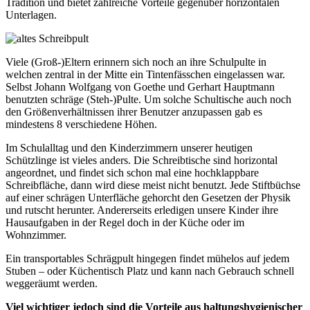
Tradition und bietet zahlreiche Vorteile gegenüber horizontalen
Unterlagen.
Viele (Groß-)Eltern erinnern sich noch an ihre Schulpulte in
welchen zentral in der Mitte ein Tintenfässchen eingelassen war.
Selbst Johann Wolfgang von Goethe und Gerhart Hauptmann
benutzten schräge (Steh-)Pulte. Um solche Schultische auch noch
den Größenverhältnissen ihrer Benutzer anzupassen gab es
mindestens 8 verschiedene Höhen.
Im Schulalltag und den Kinderzimmern unserer heutigen
Schützlinge ist vieles anders. Die Schreibtische sind horizontal
angeordnet, und findet sich schon mal eine hochklappbare
Schreibfläche, dann wird diese meist nicht benutzt. Jede Stiftbüchse
auf einer schrägen Unterfläche gehorcht den Gesetzen der Physik
und rutscht herunter. Andererseits erledigen unsere Kinder ihre
Hausaufgaben in der Regel doch in der Küche oder im
Wohnzimmer.
Ein transportables Schrägpult hingegen findet mühelos auf jedem
Stuben – oder Küchentisch Platz und kann nach Gebrauch schnell
weggeräumt werden.
Viel wichtiger jedoch sind die Vorteile aus haltungshygienischer