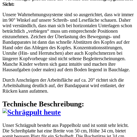
Sicht:
Unsere Wahrnehmungssysteme sind so ausgerichtet, dass wir immer
im 90° Winkel auf unsere Schreib- und Lesefläche schauen. Daher
wird verständlich, dass man sich bei horizontalen Unterlagen schon
beträchtlich „verbiegen“ muss um entsprechende Positionen
einzunehmen. Zeichen der Überlastung des Bewegungs- und
Bandapparates ist dann das schnelle Abstützen des Kopfes auf der
Hand oder das Ablegen des Kopfes. Konzentrationsstörungen,
Unruhe (Hin- und Herrutschen) aber auch Kopfschmerzen bei
längerer Kopfvorbeuge sind nicht seltene Begleiterscheinungen.
Manche Kinder wehren sich ganz intuitiv und machen ihre
Hausaufgaben (oder malen) auf dem Boden liegend in Bauchlage.
Durch Anschrägen der Arbeitsfläche auf ca. 20° richtet sich die
Arbeitshaltung deutlich auf, der Bandapparat wird entlastet, der
Rücken kann aufatmen.
Technische Beschreibung:
Unser Schrägpult besteht aus Pappelholz und ist somit sehr leicht.
Die Schreibplatte hat eine Breite von 50 cm, Höhe 34 cm, bietet
somit bequem Platz für ein Schulheft. Die Buchstütze ist 34 cm